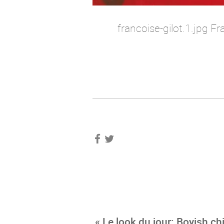
francoise-gilot.1.jpg Fra
« Le look du jour: Boyish ch