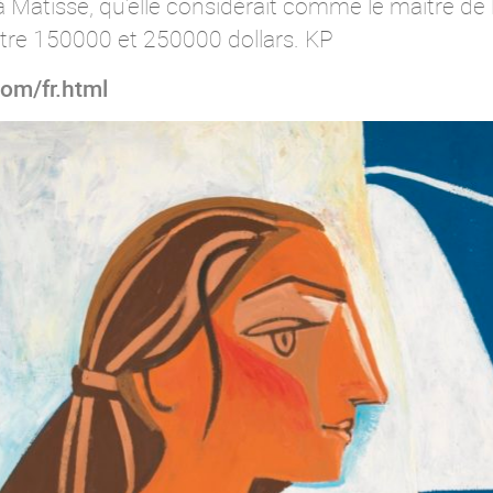
isse, qu’elle considérait comme le maître de la
entre 150000 et 250000 dollars. KP
om/fr.html