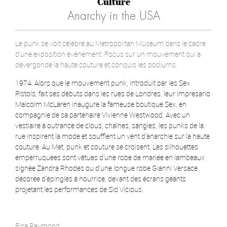
Culture
Anarchy in the USA
Le punk se voit célébré au Metropolitan Museum dans le cadre
d’une exposition événement. Focus sur un mouvement qui a
dévergondé la haute couture et conquis les podiums.
1974. Alors que le mouvement punk, introduit par les Sex
Pistols, fait ses débuts dans les rues de Londres, leur impresario
Malcolm McLaren inaugure la fameuse boutique Sex, en
compagnie de sa partenaire Vivienne Westwood. Avec un
vestiaire à outrance de clous, chaînes, sangles, les punks de la
rue inspirent la mode et soufflent un vent d’anarchie sur la haute
couture. Au Met, punk et couture se croisent. Les silhouettes
emperruquées sont vêtues d’une robe de mariée en lambeaux
signée Zandra Rhodes ou d’une longue robe Gianni Versace
décorée d’épingles à nourrice, devant des écrans géants
projetant les performances de Sid Vicious.
Elsa Raymond