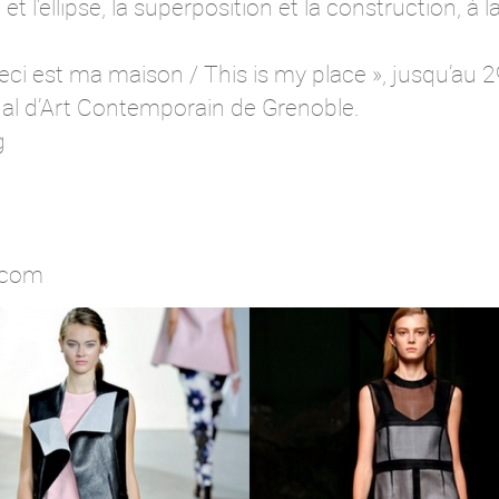
t l’ellipse, la superposition et la construction, à 
eci est ma maison / This is my place », jusqu’au 2
al d’Art Contemporain de Grenoble.
g
.com