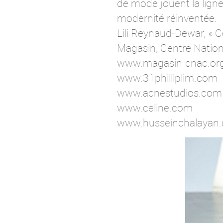
de mode jouent la ligne e
modernité réinventée.
Lili Reynaud-Dewar, « C
Magasin, Centre Nation
www.magasin-cnac.or
www.31philliplim.com
www.acnestudios.com
www.celine.com
www.husseinchalayan