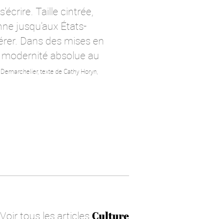
écrire. Taille cintrée,
nne jusqu'aux États-
érer
.
Dans des mises en
e modernité absolue au
 Demarchelier, texte de Cathy Horyn,
Voir tous les articles
Culture