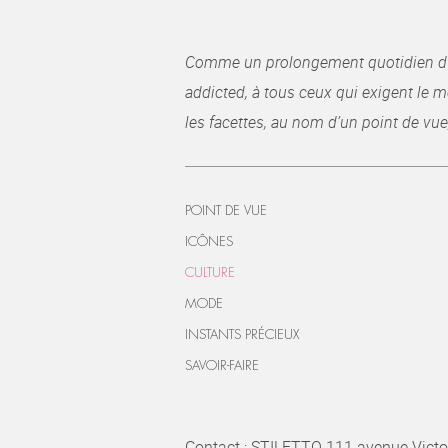
Comme un prolongement quotidien du ma
addicted, à tous ceux qui exigent le me
les facettes, au nom d’un point de vue
POINT DE VUE
ICÔNES
CULTURE
MODE
INSTANTS PRÉCIEUX
SAVOIR-FAIRE
Contact : STILETTO 111 avenue Victo