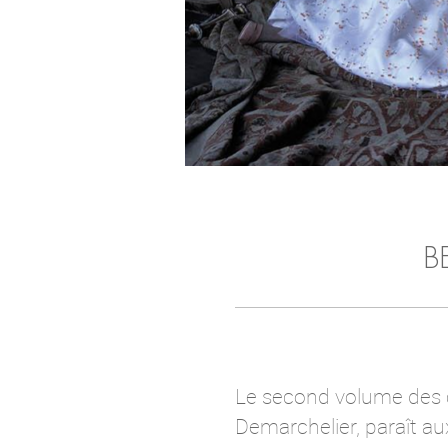
B
Le second volume des c
Demarchelier, paraît aux