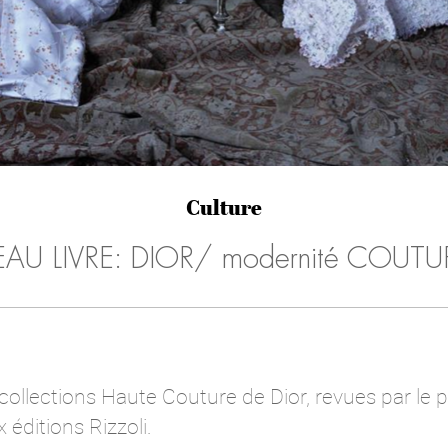
Culture
EAU LIVRE: DIOR/ modernité COUTU
ollections Haute Couture de Dior, revues par le 
 éditions Rizzoli.