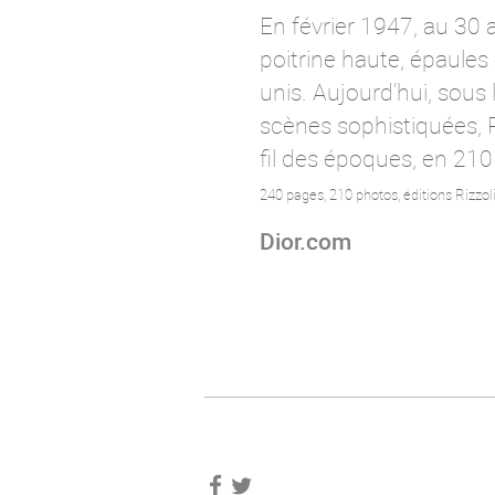
E
n février 1947
,
au 30 
poitrine haute, épaules
unis.
Aujourd’hui, sous
scènes sophistiquées, 
fil des époques, en 2
240 pages
, 210 photos, é
ditions Rizzol
Dior.com