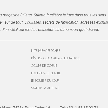
gazine Stiletto, Stiletto.fr célèbre le luxe dans tous les sens, 
illeur de tout. Coulisses, secrets de fabrication, adresses exclusiv
, d’un idéal qui rend à l’exception sa dimension quotidienne.
INTERVIEW PERCHÉE
DÎNERS, COCKTAILS & SIGNATURES
COUPS DE COEUR
L’EXPÉRIENCE BEAUTÉ
LE SOULIER DU JOUR
SAVEURS & AILLEURS
r Hugo, 75784 Paris Cedex 16
Tel:
+33. 1 53 65 09 71