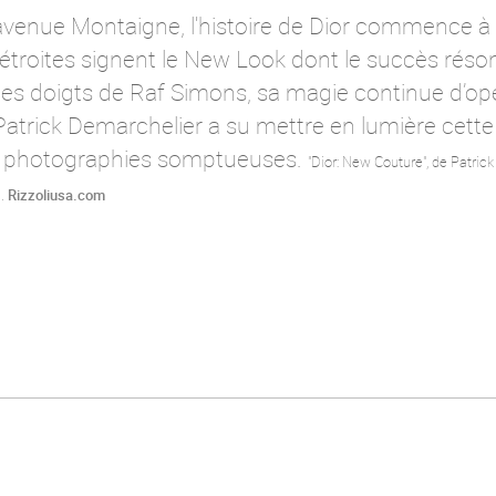
avenue Montaigne
,
l'histoire de Dior commence à s'
 étroites signent le New Look dont le succès réso
 les doigts de Raf Simons
,
sa magie continue d’op
Patrick Demarchelier a su mettre en lumière cett
10 photographies somptueuses.
"Dior: New Couture",
de Patrick
i.
Rizzoliusa.com