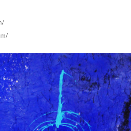
m/
om/