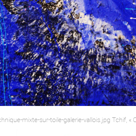
chnique-mixte-sur-toile-galerie-vallois.jpg Tchif, «