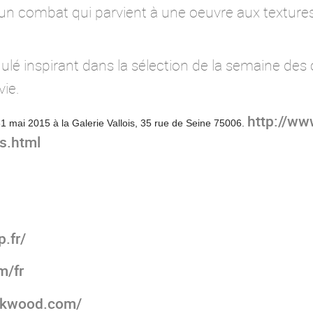
'un combat qui parvient à une oeuvre aux texture
dulé inspirant dans la sélection de la semaine des
vie.
http://www
31 mai 2015 à la Galerie Vallois, 35 rue de Seine 75006.
s.html
.fr/
m/fr
irkwood.com/