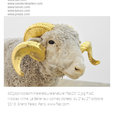
www.vanderstraeten.com
www.lanvin.com
www.kenzo.com
www.prada.com
d02jdpnicolasmilheleretouralanature1fiac2012.jpg FIAC,
Nicolas Milhé, Le Bélier aux cornes dorées, du 2′ au 27 octobre
2013, Grand Palais, Paris, www.fiac.com