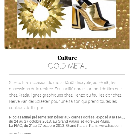
Culture
GOLD METAL
Stiletto.fr à l'occasion du mois d'Août décrypte, au zénith, les
obsessions de la rentrée. Sensualité dorée sur fond de film noir
chez Prada, lignes graphiques chez Kenzo ou feuilles d’or chez
Hervé Van der Straeten pour une saison qui prend toutes les
couleurs de l’or pur.
Nicolas Milhé présente son bélier aux cornes dorées, exposé à la FIAC,
du 24 au 27 octobre 2013, au Grand Palais et Hors-Les-Murs.
La FIAC, du 2' au 27 octobre 2013, Grand Palais, Paris,
www.fiac.com
www.fiac.com