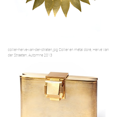
collier-herve-van-der-straten.jpg Collier en métal doré, Hervé Van
der Straeten, Automne 2013