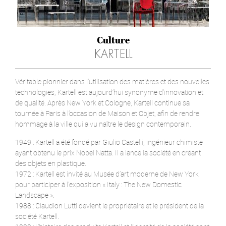
Culture
KARTELL
Véritable pionnier dans l’utilisation des matières et des nouvelles
technologies, Kartell est aujourd’hui synonyme d’innovation et
de qualité. Après New York et Cologne, Kartell continue sa
tournée à Paris à l’occasion de Maison et Objet, afin de rendre
hommage à la ville qui a vu naître le design contemporain.
1949 : Kartell a été fondé par Giulio Castelli, ingénieur chimiste
ayant obtenu le prix Nobel Natta. Il a lancé la société en créant
des objets en plastique.
1972 : Kartell est invité au Musée d’art moderne de New York
pour participer à l’exposition « Italy : The New Domestic
Landscape ».
1988 : Claudion Lutti devient le propriétaire et le président de la
société Kartell.