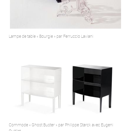
Lampe de table « Bourgie » par Ferruccio Laviani
Commode « Ghost Buster » par Philippe Starck avec Eugeni
Quitllet