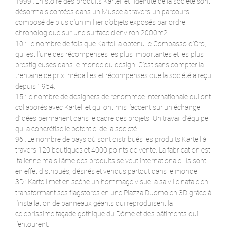
1999 : L’histoire des produits Kartell et l’identité de la société sont
désormais contées dans un Musée à travers un parcours
composé de plus d’un millier d’objets exposés par ordre
chronologique sur une surface d’environ 2000m2.
10 : Le nombre de fois que Kartell a obtenu le Compasso d’Oro,
qui est l’une des récompenses les plus importantes et les plus
prestigieuses dans le monde du design. C’est sans compter la
trentaine de prix, médailles et récompenses que la société a reçu
depuis 1954.
15 : le nombre de designers de renommée internationale qui ont
collaborés avec Kartell et qui ont mis l’accent sur un échange
d’idées permanent dans le cadre des projets. Un travail d’équipe
qui a concrétisé le potentiel de la société.
96 : Le nombre de pays où sont distribués les produits Kartell à
travers 120 boutiques et 4000 points de vente. La fabrication est
italienne mais l’âme des produits se veut internationale, ils sont
en effet distribués, désirés et vendus partout dans le monde.
3D : Kartell met en scène un hommage visuel à sa ville natale en
transformant ses flagstores en une Piazza Duomo en 3D grâce à
l’installation de panneaux géants qui reproduisent la
célébrissime façade gothique du Dôme et des bâtiments qui
l’entourent.