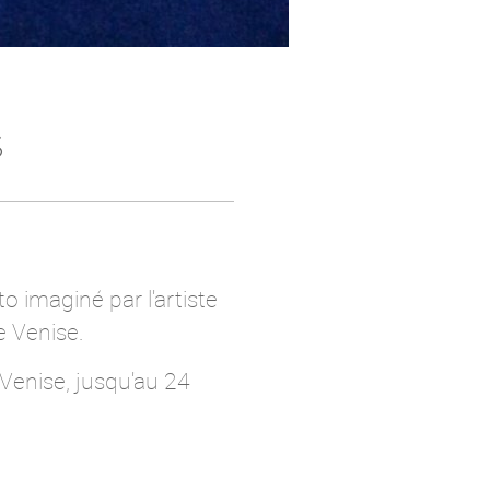
S
 imaginé par l'artiste
e Venise.
 Venise, jusqu'au 24