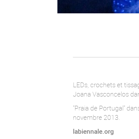
LEDs, crochets et tissa
Joana Vasconcelos dans
"Praia de Portugal" dan
novembre 2013.
labiennale.org