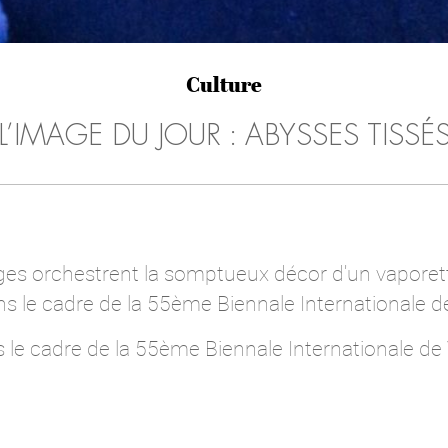
Culture
L’IMAGE DU JOUR : ABYSSES TISSÉ
ges orchestrent la somptueux décor d'un vaporetto
 le cadre de la 55ème Biennale Internationale d
s le cadre de la 55ème Biennale Internationale de