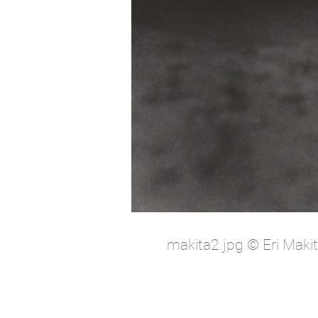
makita2.jpg © Eri Makit