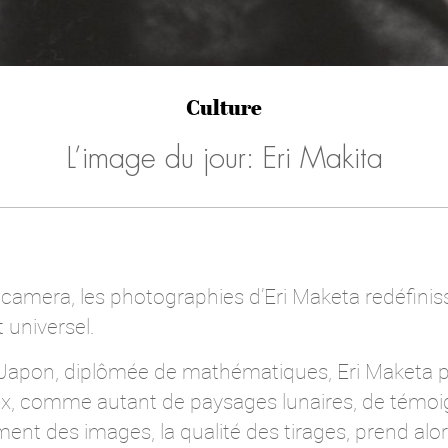
Culture
L’image du jour: Eri Makita
n camera, les photographies d’Eri Maketa redéfiniss
t universel.
u Japon, diplômée de mathématiques, Eri Maketa p
aux, comme autant de paysages lunaires, de témoig
ment des images, la qualité des tirages, prend al