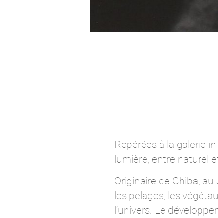
Repérées à la galerie i
lumière, entre naturel e
Originaire de Chiba, a
les pelages, les végét
l’univers. Le développe