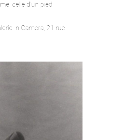
me, celle d’un pied
alerie In Camera, 21 rue