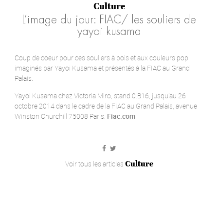
Culture
L’image du jour: FIAC/ les souliers de
yayoi kusama
Coup de coeur pour ces souliers à pois et aux couleurs pop
imaginés par Yayoi Kusama et présentés à la FIAC au Grand
Palais.
Yayoi Kusama chez Victoria Miro, stand 0.B16, jusqu'au 26
octobre 2014 dans le cadre de la FIAC au Grand Palais, avenue
Winston Churchill 75008 Paris.
Fiac.com
Culture
Voir tous les articles