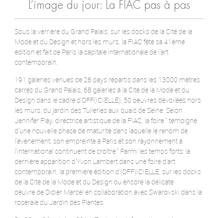
L’image du jour: La FIAC pas à pas
Sous la verrière du Grand Palais, sur les docks de la Cité de la
Mode et du Design et hors les murs, la FIAC fête sa 41ème
édition et fait de Paris la capitale internationale de l'art
contemporain.
191 galeries venues de 26 pays répartis dans les 13000 mètres
carrés du Grand Palais, 68 galeries à la Cité de la Mode et du
Design dans le cadre d'OFF(ICIELLE), 50 oeuvres dévoilées hors
les murs, du jardin des Tuileries aux quais de Seine. Selon
Jennifer Flay, directrice artistique de la FIAC, la foire " témoigne
d'une nouvelle phase de maturité dans laquelle le renom de
l'évènement, son empreinte à Paris et son rayonnement à
l'international continuent de croître." Parmi les temps forts: la
dernière apparition d'Yvon Lambert dans une foire d'art
contemporain, la première édition d'(OFF)ICIELLE, sur les docks
de la Cité de la Mode et du Design ou encore la délicate
oeuvre de Didier Marcel en collaboration avec Swarovski dans la
roseraie du Jardin des Plantes.