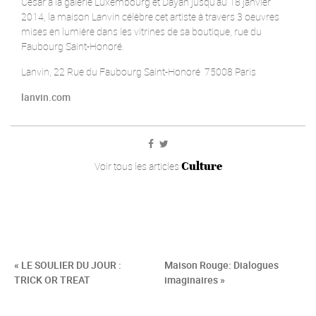
César à la galerie Luxembourg et Dayan jusqu'au 18 janvier
2014, la maison Lanvin célèbre cet artiste à travers 3 oeuvres
mises en lumière dans les vitrines de sa boutique, rue du
Faubourg Saint-Honoré.
Lanvin, 22 Rue du Faubourg Saint-Honoré 75008 Paris
lanvin.com
Culture
Voir tous les articles
« LE SOULIER DU JOUR :
Maison Rouge: Dialogues
TRICK OR TREAT
imaginaires »