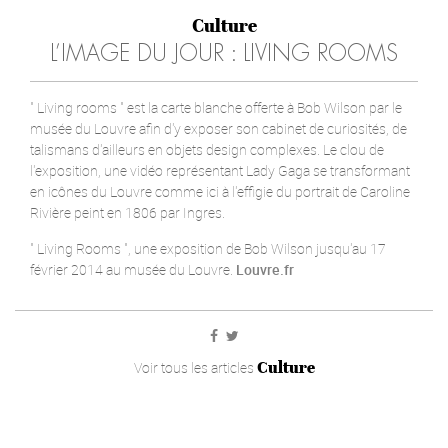
Culture
L’IMAGE DU JOUR : LIVING ROOMS
" Living rooms " est la carte blanche offerte à Bob Wilson par le
musée du Louvre afin d'y exposer son cabinet de curiosités, de
talismans d'ailleurs en objets design complexes. Le clou de
l'exposition, une vidéo représentant Lady Gaga se transformant
en icônes du Louvre comme ici à l'effigie du portrait de Caroline
Rivière peint en 1806 par Ingres.
" Living Rooms ", une exposition de Bob Wilson jusqu'au 17
février 2014 au musée du Louvre.
Louvre.fr
Culture
Voir tous les articles