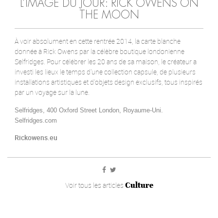
L’IMAGE DU JOUR: RICK OWENS ON
THE MOON
À voir absolument en cette rentrée 2014, la carte blanche
donnée à Rick Owens par la célèbre boutique londonienne
Selfridges. Pour célébrer les 20 ans de sa maison, le créateur a
investi les lieux le temps d'une collection capsule, de plusieurs
installations artistiques et d'objets design exclusifs, tous inspirés
par un voyage sur la lune.
Selfridges, 400 Oxford Street
London, Royaume-Uni.
Selfridges.com
Rickowens.eu
Culture
Voir tous les articles