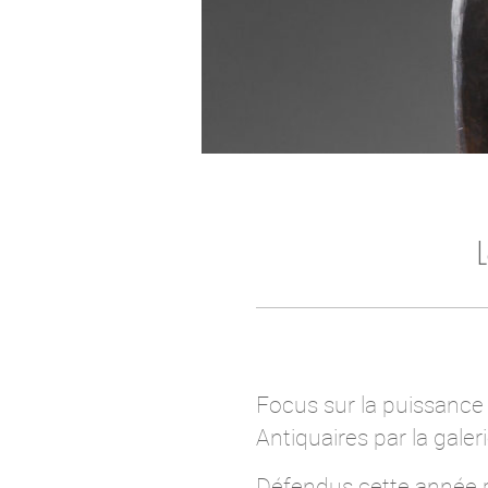
Focus sur la puissance
Antiquaires par la gale
Défendus cette année p