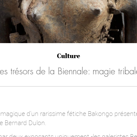
Culture
Les trésors de la Biennale: magie tribal
 magique d'un rarissime fétiche Bakongo présenté
rie Bernard Dulon.
ar deux exposants uniquement -les galeristes Ber