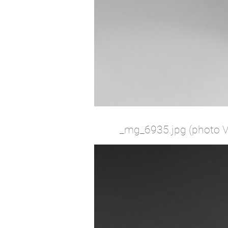
_mg_6935.jpg (photo Vi