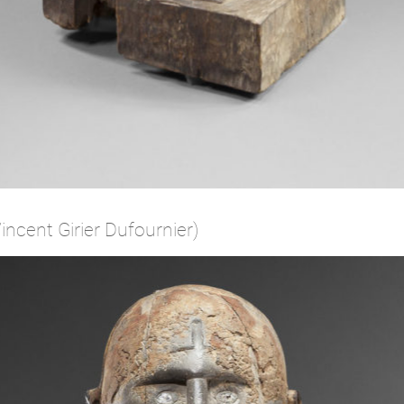
ncent Girier Dufournier)