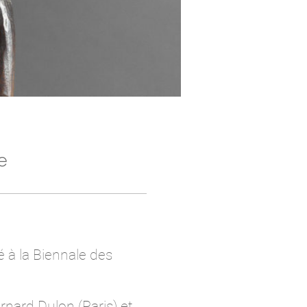
e
 à la Biennale des
nard Dulon (Paris) et