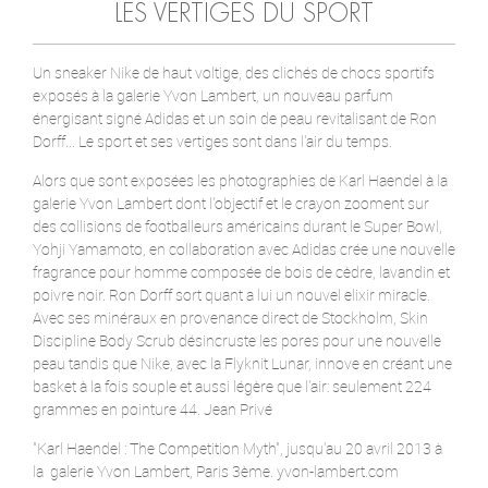
LES VERTIGES DU SPORT
Un sneaker Nike de haut voltige, des clichés de chocs sportifs
exposés à la galerie Yvon Lambert, un nouveau parfum
énergisant signé Adidas et un soin de peau revitalisant de Ron
Dorff... Le sport et ses vertiges sont dans l'air du temps.
Alors que sont exposées les photographies de Karl Haendel à la
galerie Yvon Lambert dont l'objectif et le crayon zooment sur
des collisions de footballeurs américains durant le Super Bowl,
Yohji Yamamoto, en collaboration avec Adidas crée une nouvelle
fragrance pour homme composée de bois de cèdre, lavandin et
poivre noir. Ron Dorff sort quant a lui un nouvel elixir miracle.
Avec ses minéraux en provenance direct de Stockholm, Skin
Discipline Body Scrub désincruste les pores pour une nouvelle
peau tandis que Nike, avec la Flyknit Lunar, innove en créant une
basket à la fois souple et aussi légère que l'air: seulement 224
grammes en pointure 44. Jean Privé
"Karl Haendel : The Competition Myth", jusqu'au 20 avril 2013 à
la galerie Yvon Lambert, Paris 3ème. yvon-lambert.com