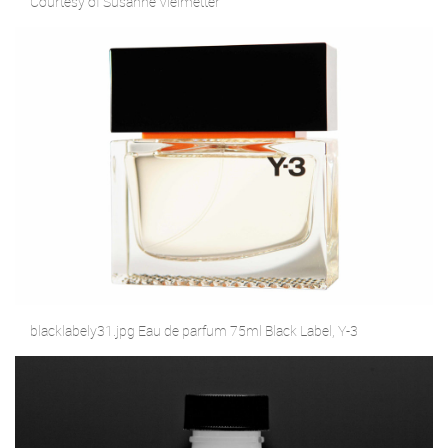
Courtesy of Susanne Vielmetter
blacklabely31.jpg Eau de parfum 75ml Black Label, Y-3