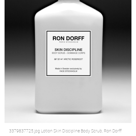
3379837725.jpg Lotion Skin Discipline Body Scrub, Ron Dorff