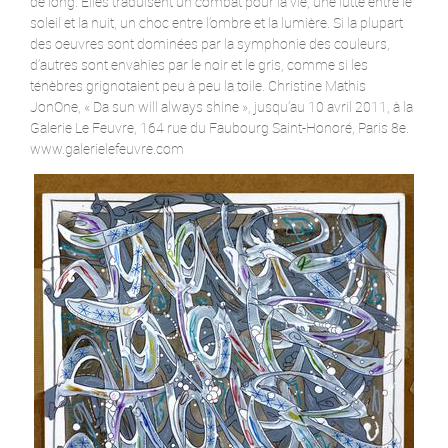
de long. Elles traduisent un combat pour la vie, une lutte entre le
soleil et la nuit, un choc entre l’ombre et la lumière. Si la plupart
des oeuvres sont dominées par la symphonie des couleurs,
d’autres sont envahies par le noir et le gris, comme si les
ténèbres grignotaient peu à peu la toile. Christine Mathis
JonOne, « Da sun will always shine », jusqu’au 10 avril 2011, à la
Galerie Le Feuvre, 164 rue du Faubourg Saint-Honoré, Paris 8e.
www.galerielefeuvre.com