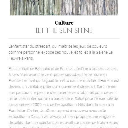
Culture
LET THE SUN SHINE
L'enfant star du street art, qui maîtrise les jeux de couleurs
comme personne, expose ses nouvelles toiles à la Galerie Le
Feuvre à Paris.
Fils spirituel de Basquiat et de Pollock, JonOne a fait ses classes
à New York avant de venir poser ses tubes de peinture en
France. L’enfant qui taguait le métro dans le quartier d’Harlem est
devenu un véritable pilier du mouvement street art. Sans renier
son parcours, le peintre s’est orienté vers l’abstrait pour devenir
un artiste contemporain à part entière. Salué pour l’ensemble de
sa carrière en 2009 lors de l’exposition « Nés dans la rue » à la
Fondation Cartier, JonOne surpend à nouveau avec cette
exposition. « Da sun will always shine » propose une vingtaine
de toiles, dont un spectaculaire travail sur papier de trois mètres