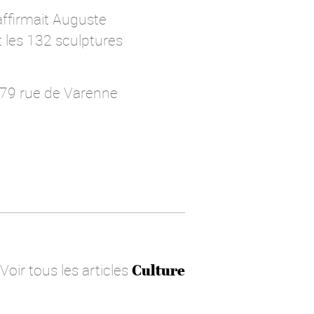
affirmait Auguste
 les 132 sculptures
, 79 rue de Varenne
Voir tous les articles
Culture