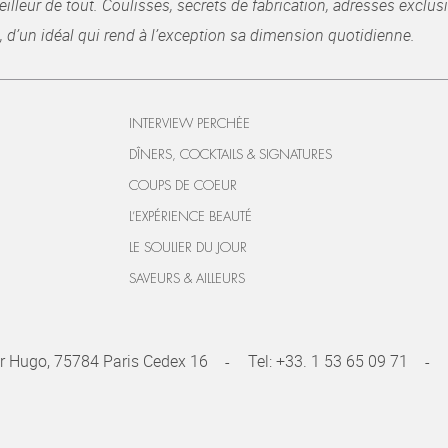
illeur de tout. Coulisses, secrets de fabrication, adresses exclusiv
, d’un idéal qui rend à l’exception sa dimension quotidienne.
INTERVIEW PERCHÉE
DÎNERS, COCKTAILS & SIGNATURES
COUPS DE COEUR
L’EXPÉRIENCE BEAUTÉ
LE SOULIER DU JOUR
SAVEURS & AILLEURS
r Hugo, 75784 Paris Cedex 16
Tel:
+33. 1 53 65 09 71