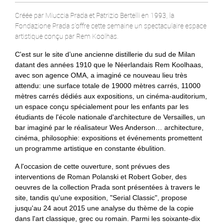
Créée par Miuccia Prada et Patrizio Bertelli en 1993, la
Fondazione Prada s'offre cette semaine un spectaculaire espace
artistique conçu par Rem Koolhas.
C'est sur le site d’une ancienne distillerie du sud de Milan
datant des années 1910 que le Néerlandais Rem Koolhaas,
avec son agence OMA, a imaginé ce nouveau lieu très
attendu: une surface totale de 19000 mètres carrés, 11000
mètres carrés dédiés aux expositions, un cinéma-auditorium,
un espace conçu spécialement pour les enfants par les
étudiants de l'école nationale d'architecture de Versailles, un
bar imaginé par le réalisateur Wes Anderson… architecture,
cinéma, philosophie: expositions et événements promettent
un programme artistique en constante ébulition.
A l'occasion de cette ouverture, sont prévues des
interventions de Roman Polanski et Robert Gober, des
oeuvres de la collection Prada sont présentées à travers le
site, tandis qu'une exposition, "Serial Classic", propose
jusqu'au 24 aout 2015 une analyse du thème de la copie
dans l'art classique, grec ou romain. Parmi les soixante-dix