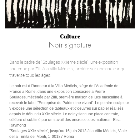
Culture
Noir signature
Dans le cadre de "Soulages XXIème siècle", une exposition
soutenue par Zilli à la Villa Médicis, lumière sur une couleur qui
traverse tous les âges.
Le noir est à l'honneur à la Villa Médicis, siège de l'Académie de
France à Rome, dans une exposition consacrée à Pierre
Soulages, mécénée par Zilli, première maison de luxe masculine à
recevoir le label "Entreprise du Patrimoine vivant". Le peintre-sculpteur
y expose une sélection de tableaux et d'oeuvres sur papier réalisés
depuis le début du XXIe siècle. Le noir y tient une place centrale,
célébré et sublimé par un travail des encres et des matières. Elsa
Raymond
"Soulages XXIe siècle", jusqu'au 16 juin 2013 à la Villa Médicis, Viale
della Trinità dei Monti, 1 00187 Roma