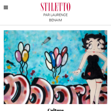
PAR LAURENCE
BENAIM
Culture