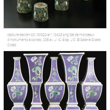
capture-decran-20130322-a-110423.png Set de morceaux
d’instruments à cordes, 206 av. J .-C.-9 ap. J.C. © Galerie Gisèle
Croës