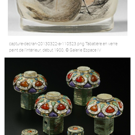
capture-decran-20130322-a-110523.png Tabatière en verre
peint de l’intérieur, début 1900, © Galerie Espace IV