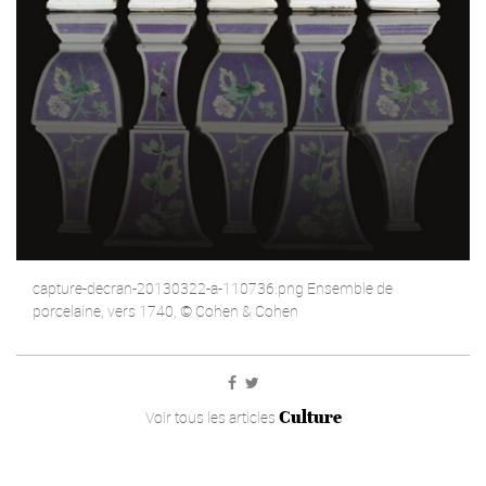
capture-decran-20130322-a-110736.png Ensemble de
porcelaine, vers 1740, © Cohen & Cohen
Culture
Voir tous les articles