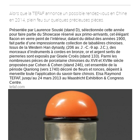
Alors que la TEFAF annonce un possible rendez-vous en Chine
en 2014, plein feu sur quelques précieuses pièces.
Présentée par Laurence Souski (stand D), sélectionnée cette année
pour faire partie du Showcase réservé aux primo-arrivants, cet élégant
flacon en verre peint de l’intérieur, datant du début des années 1900,
fait partie d’une impressionnante collection de tabatières chinoises.
Issus de la Western Han dynasty, (206 av. J .-C.-9 ap. J.C.), des
morceaux d’instruments à cordes en bronze, or et argent sertis de
pierreries sont exposés par Gisele Croës (stand 133). Parmi les
nombreuses pièces de porcelaine chinoises du XVII et XVIIIe siècle
proposées par Cohen & Cohen (stand 246), cet ensemble de la
période Qianlong (vers 1740) décoré de fleurs et ronces, dépeint à
merveille toute l'application du savoir-faire chinois. Elsa Raymond
TEFAF, jusqu’au 24 mars 2013 au Maastricht Exhibition & Congress
Centre.
tefaf.com