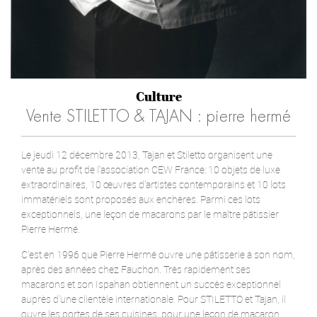
Culture
Vente STILETTO & TAJAN : pierre hermé
Le jeudi 12 décembre 2013, Tajan et Stiletto organisent une
vente au profit de l'association CEW France: 10 objets de luxe
extraordinaires, 10 œuvres d'artistes contemporains et 10 lots
immatériels sont proposés aux enchères. Parmi ces lots
exceptionnels, une leçon de macarons par le maître pâtissier
Pierre Hermé.
C'est en 1996 que Pierre Hermé ouvre une pâtisserie à son nom,
après des années chez Fauchon. Très rapidement ses
macarons et son Ispahan obtiennent un succès exceptionnel
auprès d'une clientèle internationale. Pour STILETTO et Tajan, il
ouvre les portes de ses cuisines, pour une leçon de macaron,