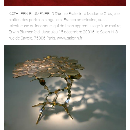
KATHLEEN BLUMENFELD D’Annie Fratellini à Madame Grès, elle
a offert des portraits singuliers. Franco américaine, aussi
talentueuse qu’inconnue, qui doit son apprentissage à un maître,
Erwin Blumenfeld. Jusqu’au 15 décembre 20016, le Salon H, 8
rue de Savoie, 75006 Paris. www.salonh.fr