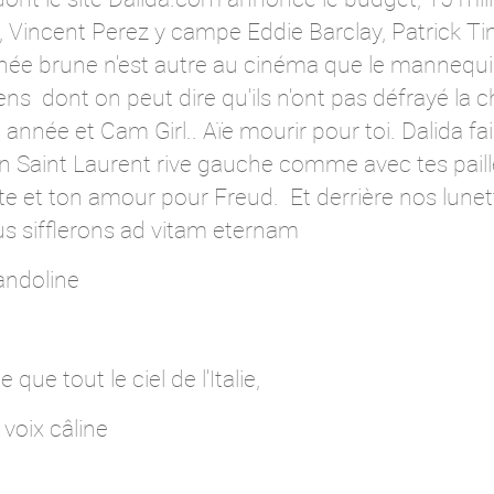
 Vincent Perez y campe Eddie Barclay, Patrick Ti
 née brune n'est autre au cinéma que le mannequin
aliens dont on peut dire qu'ils n'ont pas défrayé l
nnée et Cam Girl.. Aïe mourir pour toi. Dalida fa
n Saint Laurent rive gauche comme avec tes paill
 et ton amour pour Freud. Et derrière nos lunett
ous sifflerons ad vitam eternam
mandoline
que tout le ciel de l'Italie,
voix câline