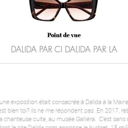
Point de vue
DALIDA PAR CI DALIDA PAR LA
, une exposition était consacrée à Dalida à la Mairie
est bien toi? ils ne me répondent pas. En 2017, re
la chanteuse culte, au musée Galliéra. C'est sans 
ont le site Dalida.com annonce le budget, 15 mill