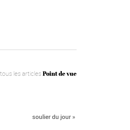
 tous les articles
Point de vue
soulier du jour »