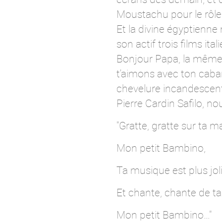
Moustachu pour le rôle,
Et la divine égyptienne
son actif trois films it
Bonjour Papa, la même a
t'aimons avec ton caba
chevelure incandescente
Pierre Cardin Safilo, n
"Gratte, gratte sur ta 
Mon petit Bambino,
Ta musique est plus jolie 
Et chante, chante de ta 
Mon petit Bambino…"