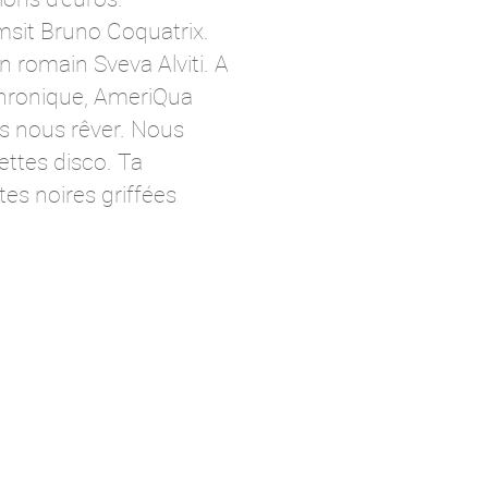
msit Bruno Coquatrix.
 romain Sveva Alviti. A
a chronique, AmeriQua
is nous rêver. Nous
ettes disco. Ta
es noires griffées