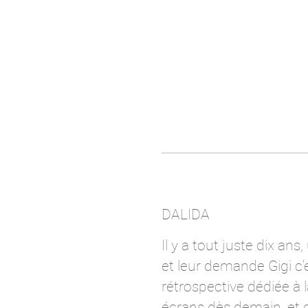
DALIDA
Il y a tout juste dix ans
et leur demande Gigi c'
rétrospective dédiée à 
écrans dès demain, et d