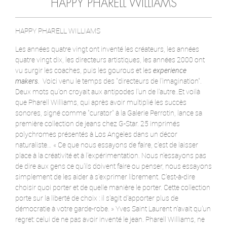
HAPPY PHARELL WILLIAMS
HAPPY PHARELL WILLIAMS
Les années quatre vingt ont inventé les créateurs, les années
quatre vingt dix, les directeurs artistiques, les années 2000 ont
vu surgir les coaches, puis les gourous et les
experience
makers.
Voici venu le temps des "directeurs de l'imagination".
Deux mots qu'on croyait aux antipodes l'un de l'autre..Et voilà
que Pharell Williams, qui après avoir multiplié les succès
sonores, signé comme "curator" à la Galerie Perrotin, lance sa
première collection de jeans chez G-Star. 25 imprimés
polychromes présentés à Los Angeles dans un décor
naturaliste… « Ce que nous essayons de faire, c'est de laisser
place à la créativité et à l'expérimentation. Nous n'essayons pas
de dire aux gens ce qu'ils doivent faire ou penser, nous essayons
simplement de les aider à s'exprimer librement. C'est-à-dire
choisir quoi porter et de quelle manière le porter. Cette collection
porte sur la liberté de choix : il s'agit d'apporter plus de
démocratie à votre garde-robe. » Yves Saint Laurent n'avait qu'un
regret: celui de ne pas avoir inventé le jean. Pharell Williams, ne