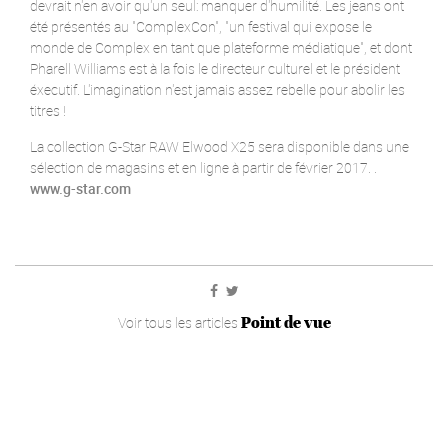
devrait n'en avoir qu'un seul: manquer d'humilité. Les jeans ont
été présentés au "ComplexCon", "un festival qui expose le
monde de Complex en tant que plateforme médiatique", et dont
Pharell Williams est à la fois le directeur culturel et le président
éxecutif. L'imagination n'est jamais assez rebelle pour abolir les
titres !
La collection G-Star RAW Elwood X25 sera disponible dans une
sélection de magasins et en ligne à partir de février 2017. .
www.g-star.com
Point de vue
Voir tous les articles