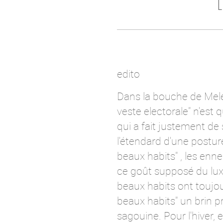
edito
Dans la bouche de Melen
veste electorale" n'est
qui a fait justement de
l'étendard d'une postur
beaux habits" , les enn
ce goût supposé du luxe
beaux habits ont toujour
beaux habits" un brin p
sagouine. Pour l'hiver, 