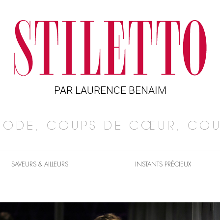
PAR LAURENCE BENAIM
MODE, COUPS DE CŒUR, COU
SAVEURS & AILLEURS
INSTANTS PRÉCIEUX