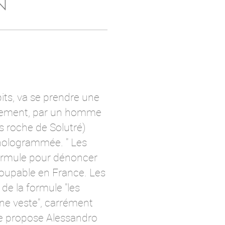
N
its, va se prendre une
vêtement, par un homme
s roche de Solutré)
e hologrammée. " Les
 formule pour dénoncer
coupable en France. Les
 de la formule "les
une veste", carrément
 que propose Alessandro