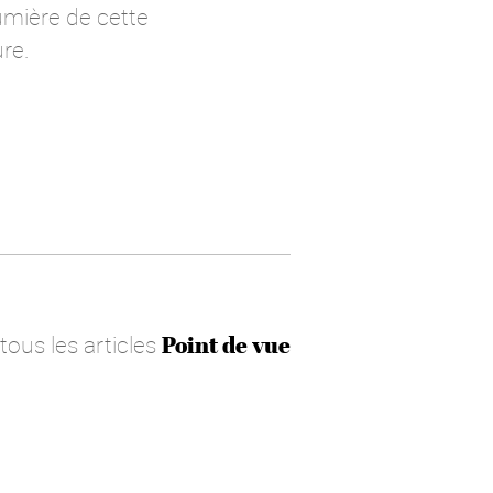
umière de cette
ure.
 tous les articles
Point de vue