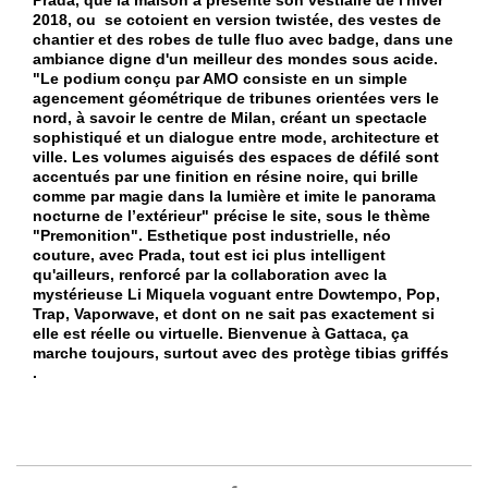
Prada, que la maison a présenté son vestiaire de l'hiver
2018, ou se cotoient en version twistée, des vestes de
chantier et des robes de tulle fluo avec badge, dans une
ambiance digne d'un meilleur des mondes sous acide.
"Le podium conçu par AMO consiste en un simple
agencement géométrique de tribunes orientées vers le
nord, à savoir le centre de Milan, créant un spectacle
sophistiqué et un dialogue entre mode, architecture et
ville. Les volumes aiguisés des espaces de défilé sont
accentués par une finition en résine noire, qui brille
comme par magie dans la lumière et imite le panorama
nocturne de l’extérieur" précise le site, sous le thème
"Premonition". Esthetique post industrielle, néo
couture, avec Prada, tout est ici plus intelligent
qu'ailleurs, renforcé par la collaboration avec la
mystérieuse Li Miquela voguant entre Dowtempo, Pop,
Trap, Vaporwave, et dont on ne sait pas exactement si
elle est réelle ou virtuelle. Bienvenue à Gattaca, ça
marche toujours, surtout avec des protège tibias griffés
.