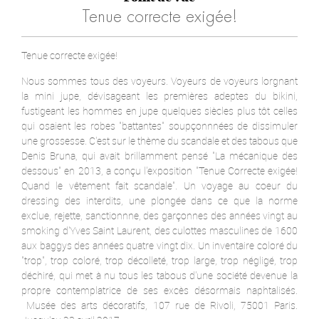
Tenue correcte exigée!
Tenue correcte exigée!
Nous sommes tous des voyeurs. Voyeurs de voyeurs lorgnant
la mini jupe, dévisageant les premières adeptes du bikini,
fustigeant les hommes en jupe quelques siècles plus tôt celles
qui osaient les robes "battantes" soupçonnnées de dissimuler
une grossesse. C'est sur le thème du scandale et des tabous que
Denis Bruna, qui avait brillamment pensé "La mécanique des
dessous" en 2013, a conçu l'exposition "Tenue Correcte exigée!
Quand le vêtement fait scandale". Un voyage au coeur du
dressing des interdits, une plongée dans ce que la norme
exclue, rejette, sanctionnne, des garçonnes des années vingt au
smoking d'Yves Saint Laurent, des culottes masculines de 1600
aux baggys des années quatre vingt dix. Un inventaire coloré du
"trop", trop coloré, trop décolleté, trop large, trop négligé, trop
déchiré, qui met à nu tous les tabous d'une société devenue la
propre contemplatrice de ses excès désormais naphtalisés.
Musée des arts décoratifs, 107 rue de Rivoli, 75001 Paris.