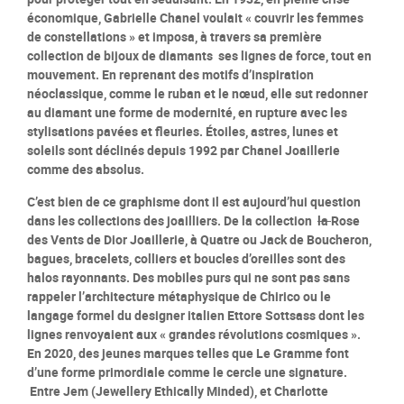
économique, Gabrielle Chanel voulait « couvrir les femmes
de constellations » et imposa, à travers sa première
collection de bijoux de diamants ses lignes de force, tout en
mouvement. En reprenant des motifs d’inspiration
néoclassique, comme le ruban et le nœud, elle sut redonner
au diamant une forme de modernité, en rupture avec les
stylisations pavées et fleuries. Étoiles, astres, lunes et
soleils sont déclinés depuis 1992 par Chanel Joaillerie
comme des absolus.
C’est bien de ce graphisme dont il est aujourd’hui question
dans les collections des joailliers. De la collection
la
Rose
des Vents de Dior Joaillerie, à Quatre ou Jack de Boucheron,
bagues, bracelets, colliers et boucles d’oreilles sont des
halos rayonnants. Des mobiles purs qui ne sont pas sans
rappeler l’architecture métaphysique de Chirico ou le
langage formel du designer italien Ettore Sottsass dont les
lignes renvoyaient aux « grandes révolutions cosmiques ».
En 2020, des jeunes marques telles que Le Gramme font
d’une forme primordiale comme le cercle une signature.
Entre Jem (Jewellery Ethically Minded), et Charlotte