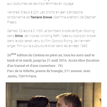
aux costumes de ces trois femmes en voyage.
Vendredi 5 août à 22h: Les shorts en jean d’amazone
londonienne de
Tamara Drewe
(Gemma Arterton) de Stephen
Frears.
Samedi 20 août à 21h30: Le bombers brodé de Ryan Gosling
dans
Drive
, de Nicolas Winding Refn: l’idée du scorpion brodé
dans le dos serait venu du film Scorpio Rising, de Kenneth
Anger, film sur la subculture biker dans les années 1960.
ème
26
édition du Cinéma en plein air, tous les soirs sauf le
lundi et le mardi, jusqu’au 21 août 2016. Accès libre (location
d’un transat et d’une couverture : 7€)
Parc de la Villette, prairie du triangle, 211 avenue Jean
Jairès, 75019 Paris.