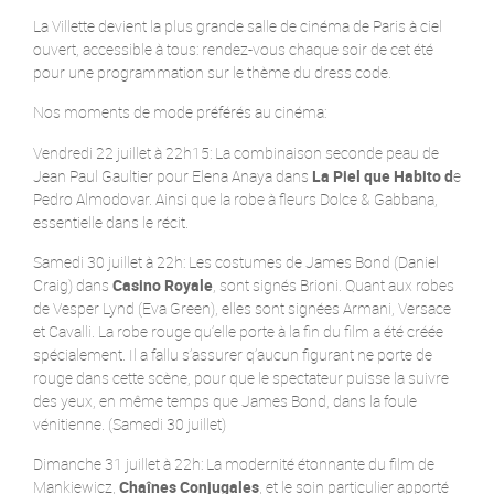
La Villette devient la plus grande salle de cinéma de Paris à ciel
ouvert, accessible à tous: rendez-vous chaque soir de cet été
pour une programmation sur le thème du dress code.
Nos moments de mode préférés au cinéma:
Vendredi 22 juillet à 22h15: La combinaison seconde peau de
Jean Paul Gaultier pour Elena Anaya dans
La Piel que Habito d
e
Pedro Almodovar. Ainsi que la robe à fleurs Dolce & Gabbana,
essentielle dans le récit.
Samedi 30 juillet à 22h: Les costumes de James Bond (Daniel
Craig) dans
Casino Royale
, sont signés Brioni. Quant aux robes
de Vesper Lynd (Eva Green), elles sont signées Armani, Versace
et Cavalli. La robe rouge qu’elle porte à la fin du film a été créée
spécialement. Il a fallu s’assurer q’aucun figurant ne porte de
rouge dans cette scène, pour que le spectateur puisse la suivre
des yeux, en même temps que James Bond, dans la foule
vénitienne. (Samedi 30 juillet)
Dimanche 31 juillet à 22h: La modernité étonnante du film de
Mankiewicz,
Chaînes Conjugales
, et le soin particulier apporté