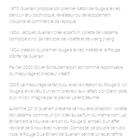
1870: Guerlain propose son premier bâton de rouge à lèvres,
dans un étui sophistiqué, révélateur du développement
industriel et commercial de l’époque.
1904: Jacques Guerlain crée le parfum Voilette de Madame
composé d’iris, de narcisse, de violette et de y-lang y-lang.
1924: création du premier rouge à lèvres indélébile, le Rouge
d’Enfer de Guerlain.
Février 2000: Olivier Echaudemaison est nommé responsable
du maquillage et directeur créatif.
2005: Le maquillage se fait bijou avec la création du Rouge G. Un
rouge à lèvre vêtu d’un écrin précieux aux reflets d'or blanc, doté
d'un miroir, imaginé par le joaillier Lorenz Baumer.
Automne 2013: Guerlain présente sa nouvelle collection, Voilette
de Madame, comme un clin d’œil au parfum du même nom. Le
Brillant est la nouvelle version du Rouge G, embelli d’un effet
résille et de 3 nouvelles nuances. Composé de poudre de rubis
lisse, le Rouge G Le Brillant de Guerlain permet un éclat raffiné.