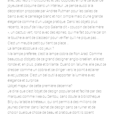
avec ses fleurs multicolores et ses loupiotes en une sarabande
joyeuse et coquine dans un intérieur. Je pense aussi à la
décoration proposée par Andrée Putman pour les salles de
bains avec le carrelage blanc et noir, simple mais d’une grande
élégance comme d’un usage pratique. Dans les objets plus
récents, le pouf de Maurizio Galante dit « coussin de belle mère
», un cactus vert, rond avec des épines, qui me fait sourire car on
le touche avant de s’asseoir pour vérifier qu’il ne pique pas….
C’est un meuble petit qui tient sa place …
La lampe absolue à vos yeux ?
Ma lampe préférée, c’est la lampe cobra de Ron Arad. Comme
beaucoup d’objets de ce grand designer anglo-israélien, elle est
ronde et, en plus, plate et brillante. Quand on l’allume, elle peut se
dresser comme un cobra et se diriger vers le point à éclairer
avec justesse. C’est un bel outil à apporter la lumière avec
élégance et surprise.
L’objet majeur de cette première décennie?
Je dirai que c’est l’objet de design popularisé et facilité par des
marques comme Ikea ou Sentou, sans doute la bibliothèque
Billy ou la table à tréteaux, qui ont permis à des millions de
jeunes d’entrer dans l’achat de design sans se ruiner et de
choisir quelque chose de beau et pratique dont ils soient