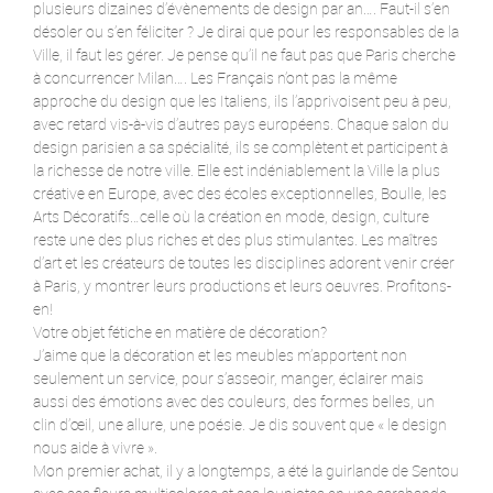
plusieurs dizaines d’évènements de design par an…. Faut-il s’en
désoler ou s’en féliciter ? Je dirai que pour les responsables de la
Ville, il faut les gérer. Je pense qu’il ne faut pas que Paris cherche
à concurrencer Milan…. Les Français n’ont pas la même
approche du design que les Italiens, ils l’apprivoisent peu à peu,
avec retard vis-à-vis d’autres pays européens. Chaque salon du
design parisien a sa spécialité, ils se complètent et participent à
la richesse de notre ville. Elle est indéniablement la Ville la plus
créative en Europe, avec des écoles exceptionnelles, Boulle, les
Arts Décoratifs…celle où la création en mode, design, culture
reste une des plus riches et des plus stimulantes. Les maîtres
d’art et les créateurs de toutes les disciplines adorent venir créer
à Paris, y montrer leurs productions et leurs oeuvres. Profitons-
en!
Votre objet fétiche en matière de décoration?
J’aime que la décoration et les meubles m’apportent non
seulement un service, pour s’asseoir, manger, éclairer mais
aussi des émotions avec des couleurs, des formes belles, un
clin d’œil, une allure, une poésie. Je dis souvent que « le design
nous aide à vivre ».
Mon premier achat, il y a longtemps, a été la guirlande de Sentou