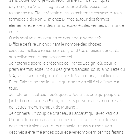
Sans doute, donc, je vous répondrai en utilisant un quasi
oxymore, « à Milan, il régnait une sorte d’effervescence
raisonnable ». Etait présente aussi la recherche comme le travail
formidable de Ron Gilat chez Dilmos autour des formes
élémentaires et celui des nombreuses écoles venues du monde
entier…
Quels sont vos trois coups de cœur de la semaine?
Difficile de faire un choix tant le nombre des choses
exceptionnelles à rencontrer est grand ! Je choisirai donc très
subjectivement et sans classement.
Je noterai d’abord la présence de France Design, où, pour la
première fois, éditeurs ou designers français, sous la houlette du
VIA, se présentaient groupés dans la Via Tortona, haut lieu du
Fuori Salone, bonne initiative qui donne visibilité et efficacité à
tous.
Je noterai l’installation poétique de Paola Navone qui peuple le
jardin botanique de la Brera, de petits personnages tricolores et
de lustres monumentaux de Murano…
Je donnerai un coup de chapeau à Baccarat qui, avec Patricia
Urquiola tente de casser les codes classiques de la table avec
des verres à pieds, couleurs de pastel, réussis à mon avis,
destinés à être mélangés pour égayer et moderniser nos festins