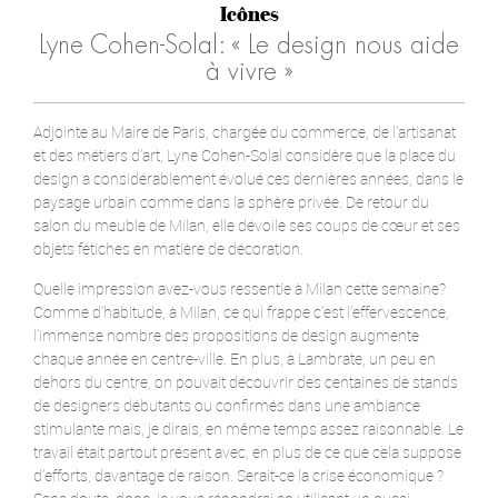
Icônes
Lyne Cohen-Solal: « Le design nous aide
à vivre »
Adjointe au Maire de Paris, chargée du commerce, de l’artisanat
et des métiers d’art, Lyne Cohen-Solal considère que la place du
design a considérablement évolué ces dernières années, dans le
paysage urbain comme dans la sphère privée. De retour du
salon du meuble de Milan, elle dévoile ses coups de cœur et ses
objets fétiches en matière de décoration.
Quelle impression avez-vous ressentie à Milan cette semaine?
Comme d’habitude, à Milan, ce qui frappe c’est l’effervescence,
l’immense nombre des propositions de design augmente
chaque année en centre-ville. En plus, à Lambrate, un peu en
dehors du centre, on pouvait découvrir des centaines de stands
de designers débutants ou confirmés dans une ambiance
stimulante mais, je dirais, en même temps assez raisonnable. Le
travail était partout présent avec, en plus de ce que cela suppose
d’efforts, davantage de raison. Serait-ce la crise économique ?