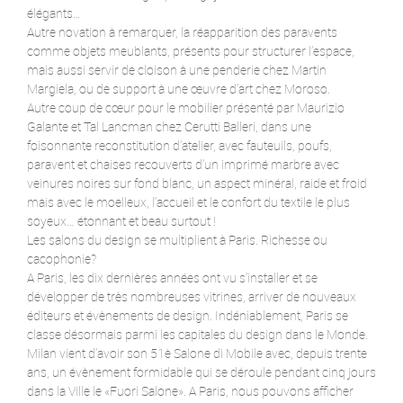
élégants…
Autre novation à remarquer, la réapparition des paravents
comme objets meublants, présents pour structurer l’espace,
mais aussi servir de cloison à une penderie chez Martin
Margiela, ou de support à une œuvre d’art chez Moroso.
Autre coup de cœur pour le mobilier présenté par Maurizio
Galante et Tal Lancman chez Cerutti Balleri, dans une
foisonnante reconstitution d’atelier, avec fauteuils, poufs,
paravent et chaises recouverts d’un imprimé marbre avec
veinures noires sur fond blanc, un aspect minéral, raide et froid
mais avec le moelleux, l’accueil et le confort du textile le plus
soyeux… étonnant et beau surtout !
Les salons du design se multiplient à Paris. Richesse ou
cacophonie?
A Paris, les dix dernières années ont vu s’installer et se
développer de très nombreuses vitrines, arriver de nouveaux
éditeurs et évènements de design. Indéniablement, Paris se
classe désormais parmi les capitales du design dans le Monde.
Milan vient d’avoir son 51è Salone di Mobile avec, depuis trente
ans, un évènement formidable qui se déroule pendant cinq jours
dans la Ville le «Fuori Salone». A Paris, nous pouvons afficher