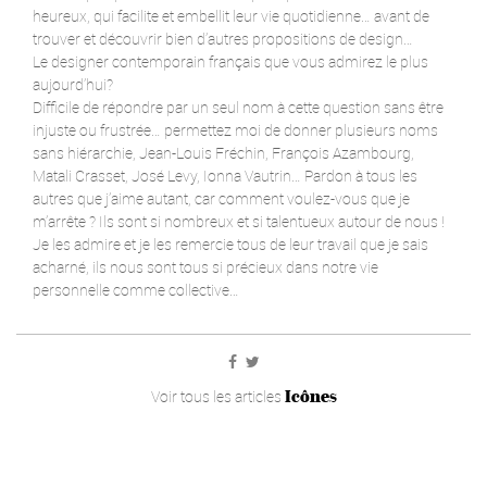
heureux, qui facilite et embellit leur vie quotidienne… avant de
trouver et découvrir bien d’autres propositions de design…
Le designer contemporain français que vous admirez le plus
aujourd’hui?
Difficile de répondre par un seul nom à cette question sans être
injuste ou frustrée… permettez moi de donner plusieurs noms
sans hiérarchie, Jean-Louis Fréchin, François Azambourg,
Matali Crasset, José Levy, Ionna Vautrin… Pardon à tous les
autres que j’aime autant, car comment voulez-vous que je
m’arrête ? Ils sont si nombreux et si talentueux autour de nous !
Je les admire et je les remercie tous de leur travail que je sais
acharné, ils nous sont tous si précieux dans notre vie
personnelle comme collective…
Icônes
Voir tous les articles