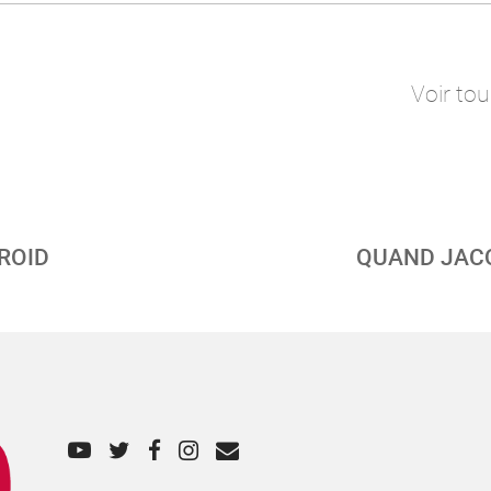
Voir tou
FROID
QUAND JACQ