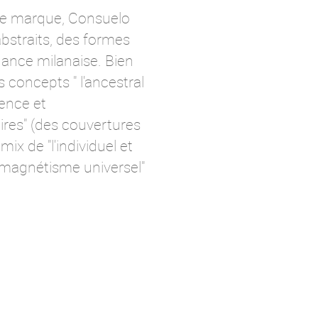
ette marque, Consuelo
abstraits, des formes
gance milanaise. Bien
 concepts " l'ancestral
rence et
res" (des couvertures
ix de "l'individuel et
"magnétisme universel"