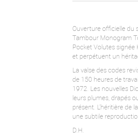
Ouverture officielle du 
Tambour Monogram Tour
Pocket Volutes signée H
et perpétuent un hérita
La valse des codes revi
de 150 heures de travail
1972. Les nouvelles Dior
leurs plumes, drapés ou
présent. L’héritière de
une subtile reproduction
D.H.