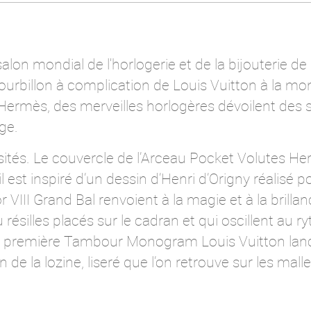
salon mondial de l'horlogerie et de la bijouterie de
billon à complication de Louis Vuitton à la mo
ermès, des merveilles horlogères dévoilent des sa
ge.
sités. Le couvercle de l’Arceau Pocket Volutes He
 est inspiré d’un dessin d’Henri d’Origny réalisé p
 VIII Grand Bal renvoient à la magie et à la brill
 résilles placés sur le cadran et qui oscillent au
 la première Tambour Monogram Louis Vuitton lancé
 de la lozine, liseré que l’on retrouve sur les malle