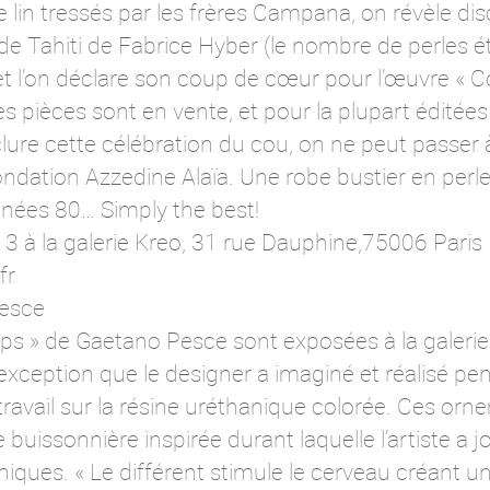
et de lin tressés par les frères Campana, on révèle 
de Tahiti de Fabrice Hyber (le nombre de perles éta
et l’on déclare son coup de cœur pour l’œuvre « 
 pièces sont en vente, et pour la plupart éditée
ure cette célébration du cou, on ne peut passer à
fondation Azzedine Alaïa. Une robe bustier en perl
nnées 80… Simply the best!
3 à la galerie Kreo, 31 rue Dauphine,75006 Paris
fr
Pesce
rps » de Gaetano Pesce sont exposées à la galeri
’exception que le designer a imaginé et réalisé pe
 travail sur la résine uréthanique colorée. Ces or
e buissonnière inspirée durant laquelle l’artiste a j
niques. « Le différent stimule le cerveau créant un