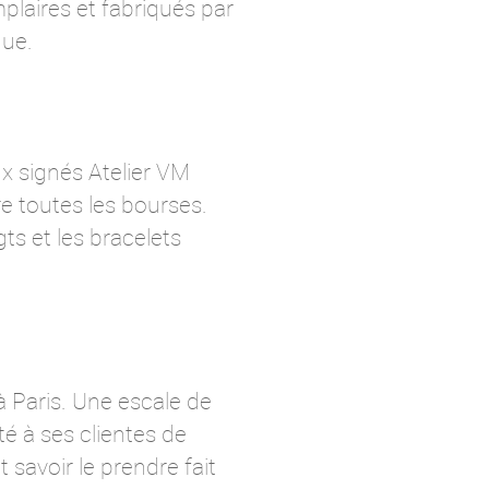
laires et fabriqués par
que.
x signés Atelier VM
re toutes les bourses.
ts et les bracelets
à Paris. Une escale de
té à ses clientes de
savoir le prendre fait