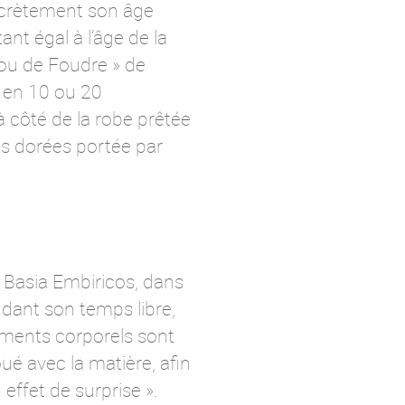
discrètement son âge
nt égal à l’âge de la
Cou de Foudre » de
s en 10 ou 20
 côté de la robe prêtée
es dorées portée par
e Basia Embiricos, dans
ndant son temps libre,
nements corporels sont
oué avec la matière, afin
 effet de surprise ».