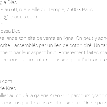
gia Dias.
3 au 60, rue Vieille du Temple, 75003 Paris
ct@ligiadias.com
om
nessa Dee
e lance son site de vente en ligne. On peut y achet
dorite… assemblés par un lien de coton ciré. Un ta
ent par leur aspect brut. Entièrement faites main 
lections expriment une passion pour l’artisanat e
e.com
rie Kreo
 collier au cou à la galerie Kreo? Un parcours grap
ers conçus par 17 artistes et designers. On se pas