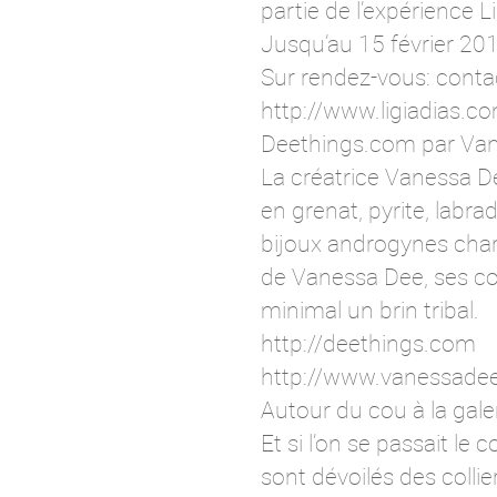
partie de l’expérience Li
Jusqu’au 15 février 201
Sur rendez-vous: conta
http://www.ligiadias.c
Deethings.com par Va
La créatrice Vanessa De
en grenat, pyrite, labra
bijoux androgynes charm
de Vanessa Dee, ses col
minimal un brin tribal.
http://deethings.com
http://www.vanessade
Autour du cou à la gale
Et si l’on se passait le
sont dévoilés des colli