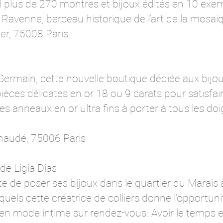
 plus de 270 montres et bijoux édités en 10 exemp
e Ravenne, berceau historique de l’art de la mosaï
1er, 75008 Paris.
ermain, cette nouvelle boutique dédiée aux bijou
ièces délicates en or 18 ou 9 carats pour satisfai
s anneaux en or ultra fins à porter à tous les doig
Echaudé, 75006 Paris
e Ligia Dias
ste de poser ses bijoux dans le quartier du Marais 
uels cette créatrice de colliers donne l’opportuni
n mode intime sur rendez-vous. Avoir le temps et 