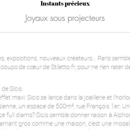
Instants précieux
Joyaux sous projecteurs
, expositions, nouveaux créateurs… Paris semble 
oups de cœur de Stiletto.fr, pour ne rien rater de
 de Sicis
et maxi: Sicis se lance dans la joaillerie et l’horl
sienne, un espace de 500m², rue François 1er. U
ce full diams? Sicis semble donner raison à Alpho
iamant gros comme une maison, c’est une mosaïqu