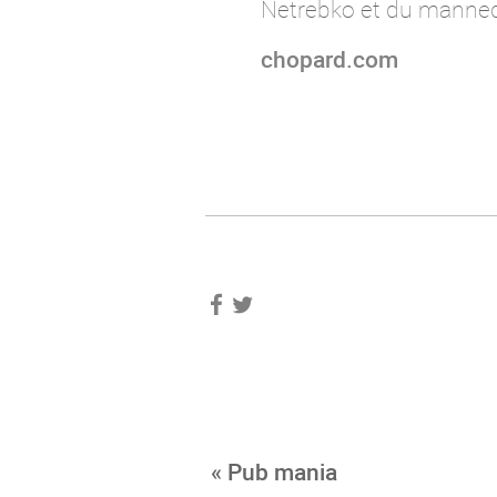
Netrebko et du manneq
chopard.com
« Pub mania