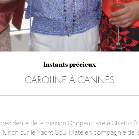
Instants précieux
CAROLINE À CANNES
présidente de la maison Chopard livre à Stiletto.fr
: "lunch sur le Yacht Soul Mate en compagnie de 