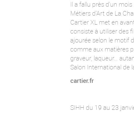
Il a fallu près d'un moi
Métiers d'Art de La Ch
Cartier XL
met en avant 
consiste à utiliser des f
ajourée selon le motif 
comme aux matières précie
graveur, laqueur… autan
Salon International de 
cartier.fr
SIHH du 19 au 23 janv