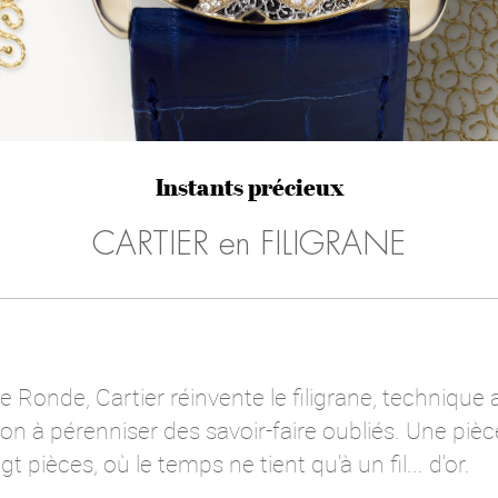
Instants précieux
CARTIER en FILIGRANE
 Ronde, Cartier réinvente le filigrane, technique
on à pérenniser des savoir-faire oubliés. Une pièc
gt pièces, où le temps ne tient qu'à un fil... d'or.