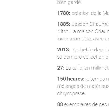
bien gardé.
1780:
création de la Mai
1885:
Joseph Chaumet ép
Nitot. La maison Chaum
incontournable, avec un
2013:
Rachetée depuis 
sa dernière collection 
27:
La taille, en millim
150 heures:
le temps n
mélanges de matériaux 
chrysoprase.
88
exemplaires de ces m