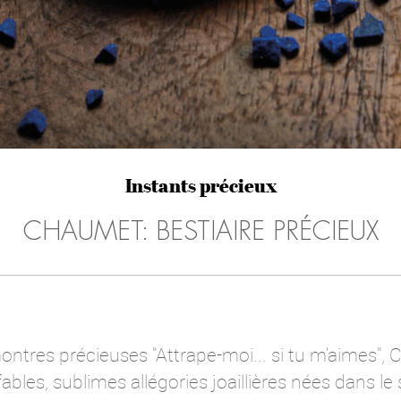
Instants précieux
CHAUMET: BESTIAIRE PRÉCIEUX
ontres précieuses "Attrape-moi... si tu m'aimes"
ables, sublimes allégories joaillières nées dans le 