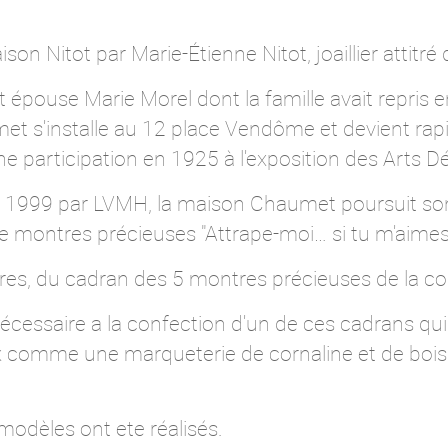
son Nitot par Marie-Étienne Nitot, joaillier attitr
ouse Marie Morel dont la famille avait repris en
et s'installe au 12 place Vendôme et devient ra
e participation en 1925 à l'exposition des Arts Dé
1999 par LVMH, la maison Chaumet poursuit son t
de montres précieuses "Attrape-moi… si tu m'aimes
ètres, du cadran des 5 montres précieuses de la col
écessaire a la confection d'un de ces cadrans qu
comme une marqueterie de cornaline et de bois 
odèles ont ete réalisés.