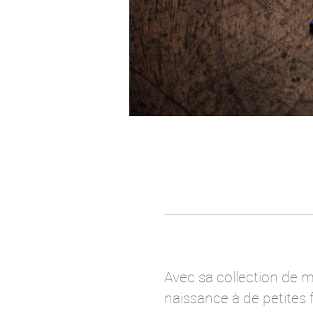
Avec sa collection de m
naissance à de petites f