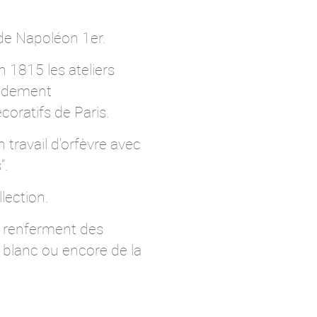
é de Napoléon 1er.
 1815 les ateliers
pidement
coratifs de Paris.
ravail d'orfèvre avec
".
lection.
i renferment des
blanc ou encore de la