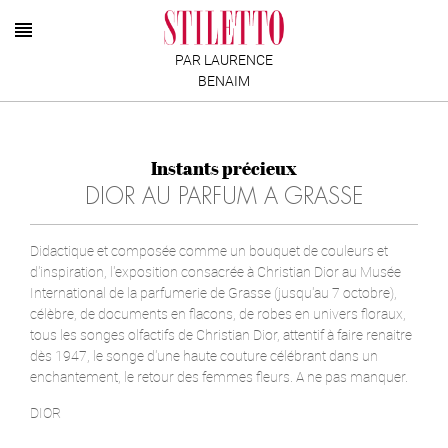
PAR LAURENCE
BENAIM
Instants précieux
DIOR AU PARFUM A GRASSE
Didactique et composée comme un bouquet de couleurs et
d'inspiration, l'exposition consacrée à Christian Dior au Musée
International de la parfumerie de Grasse (jusqu'au 7 octobre),
célèbre, de documents en flacons, de robes en univers floraux,
tous les songes olfactifs de Christian Dior, attentif à faire renaitre
dès 1947, le songe d'une haute couture célébrant dans un
enchantement, le retour des femmes fleurs. A ne pas manquer.
DIOR