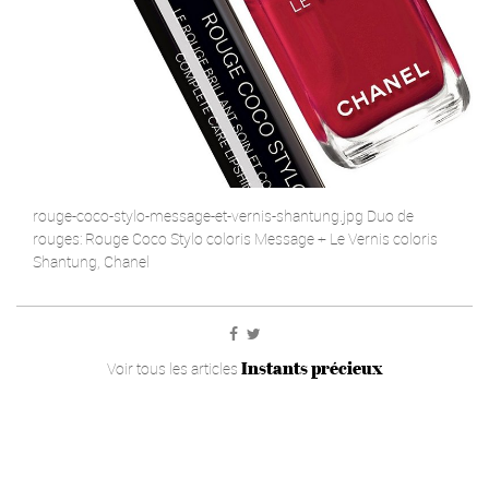
rouge-coco-stylo-message-et-vernis-shantung.jpg Duo de
rouges: Rouge Coco Stylo coloris Message + Le Vernis coloris
Shantung, Chanel
Instants précieux
Voir tous les articles