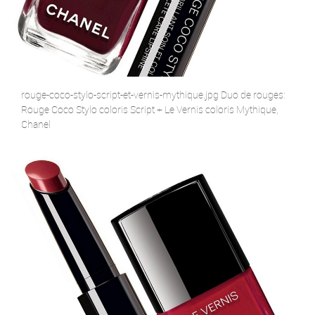
rouge-coco-stylo-script-et-vernis-mythique.jpg Duo de rouges:
Rouge Coco Stylo coloris Script + Le Vernis coloris Mythique,
Chanel