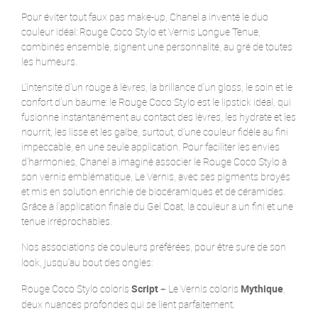
Pour éviter tout faux pas make-up, Chanel a inventé le duo
couleur idéal: Rouge Coco Stylo et Vernis Longue Tenue,
combinés ensemble, signent une personnalité, au gré de toutes
les humeurs.
L’intensité d’un rouge à lèvres, la brillance d’un gloss, le soin et le
confort d’un baume: le Rouge Coco Stylo est le lipstick idéal, qui
fusionne instantanément au contact des lèvres, les hydrate et les
nourrit, les lisse et les galbe, surtout, d’une couleur fidèle au fini
impeccable, en une seule application. Pour faciliter les envies
d'harmonies, Chanel a imaginé associer le Rouge Coco Stylo à
son vernis emblématique, Le Vernis, avec ses pigments broyés
et mis en solution enrichie de biocéramiques et de céramides.
Grâce à l’application finale du Gel Coat, la couleur a un fini et une
tenue irréprochables.
Nos associations de couleurs préférées, pour être sure de son
look, jusqu'au bout des ongles:
Rouge Coco Stylo coloris
Script
+ Le Vernis coloris
Mythique
,
deux nuances profondes qui se lient parfaitement.