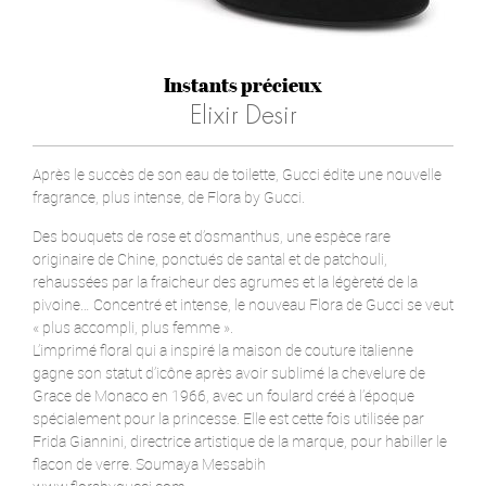
Instants précieux
Elixir Desir
Après le succès de son eau de toilette, Gucci édite une nouvelle
fragrance, plus intense, de Flora by Gucci.
Des bouquets de rose et d’osmanthus, une espèce rare
originaire de Chine, ponctués de santal et de patchouli,
rehaussées par la fraicheur des agrumes et la légèreté de la
pivoine… Concentré et intense, le nouveau Flora de Gucci se veut
« plus accompli, plus femme ».
L’imprimé floral qui a inspiré la maison de couture italienne
gagne son statut d’icône après avoir sublimé la chevelure de
Grace de Monaco en 1966, avec un foulard créé à l’époque
spécialement pour la princesse. Elle est cette fois utilisée par
Frida Giannini, directrice artistique de la marque, pour habiller le
flacon de verre. Soumaya Messabih