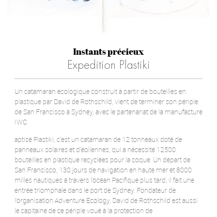
Instants précieux
Expedition Plastiki
Un catamaran écologique construit à partir de bouteilles en
plastique par David de Rothschild, vient de terminer son périple
de San Francisco à Sydney, avec le partenariat de la manufacture
IWC
aptisé Plastiki, c’est un catamaran de 12 tonneaux doté de
panneaux solaires et d’éoliennes, qui a nécessité 12500
bouteilles en plastique recyclées pour la coque. Un départ de
San Francisco, 130 jours de navigation en haute mer et 8000
milles nautiques à travers l’océan Pacifique plus tard, il fait une
entrée triomphale dans le port de Sydney. Fondateur de
l’organisation Adventure Ecology, David de Rothschild est aussi
le capitaine de ce périple voué à la protection de