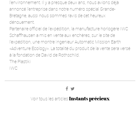
l’environnement. Il y a presque deux ans, nous avions déjà
annoncé l’entreprise dans notre numéro spécial Grande-
Bretagne, aussi nous sommes ravis de cet heureux
dénouement.
Partenaire officiel de l’expédition, la manufacture horlogère IWC
Schaffhausen a mis en vente aux enchères, sur le site de
l’expédition, une montre Ingenieur Automatic Mission Earth
«Adventure Ecology». La totalité du produit de la vente sera versé
à la fondation de David de Rothschild.
The Plastiki
IWC
Instants précieux
Voir tous les articles