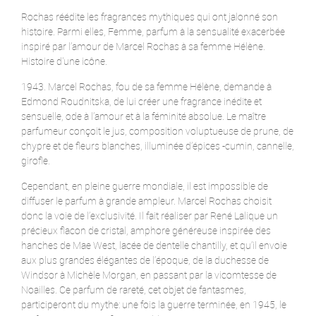
Rochas réédite les fragrances mythiques qui ont jalonné son
histoire. Parmi elles, Femme, parfum à la sensualité exacerbée
inspiré par l’amour de Marcel Rochas à sa femme Hélène.
Histoire d'une icône.
1943. Marcel Rochas, fou de sa femme Hélène, demande à
Edmond Roudnitska, de lui créer une fragrance inédite et
sensuelle, ode à l’amour et à la féminité absolue. Le maître
parfumeur conçoit le jus, composition voluptueuse de prune, de
chypre et de fleurs blanches, illuminée d’épices -cumin, cannelle,
girofle.
Cependant, en pleine guerre mondiale, il est impossible de
diffuser le parfum à grande ampleur. Marcel Rochas choisit
donc la voie de l’exclusivité. Il fait réaliser par René Lalique un
précieux flacon de cristal, amphore généreuse inspirée des
hanches de Mae West, lacée de dentelle chantilly, et qu’il envoie
aux plus grandes élégantes de l’époque, de la duchesse de
Windsor à Michèle Morgan, en passant par la vicomtesse de
Noailles. Ce parfum de rareté, cet objet de fantasmes,
participeront du mythe: une fois la guerre terminée, en 1945, le