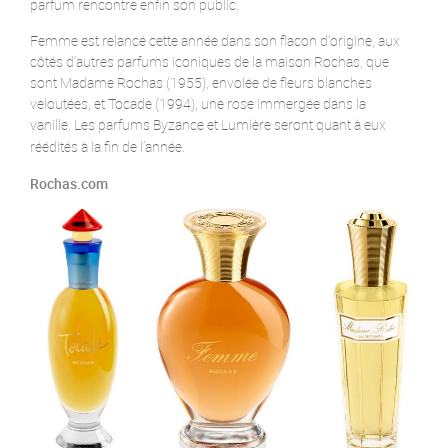
parfum rencontre enfin son public.
Femme est relancé cette année dans son flacon d'origine, aux
côtés d’autres parfums iconiques de la maison Rochas, que
sont Madame Rochas (1955), envolée de fleurs blanches
veloutées, et Tocade (1994), une rose immergée dans la
vanille.
Les parfums Byzance et Lumière
seront quant à eux
réédités à la fin de l’année.
Rochas.com