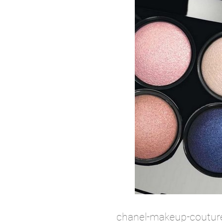
chanel-makeup-couture.j