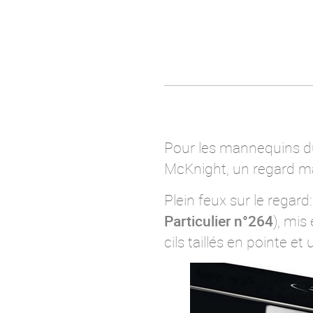
Pour les mannequins du
McKnight, un regard magn
Plein feux sur le regard:
Particulier n°264
), mis 
cils taillés en pointe 