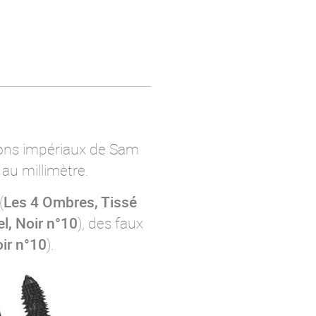
nons impériaux de Sam
 au millimètre.
(
Les 4 Ombres, Tissé
l, Noir n°10
), des faux
ir n°10
).