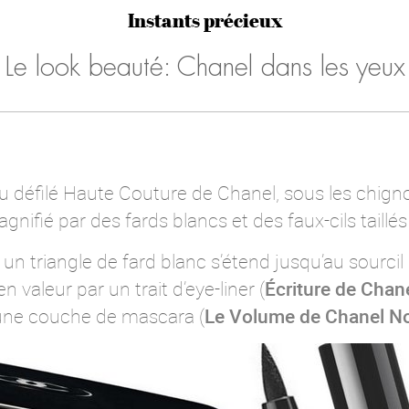
Instants précieux
Le look beauté: Chanel dans les yeux
 défilé Haute Couture de Chanel, sous les chig
ifié par des fards blancs et des faux-cils taillés
 un triangle de fard blanc s’étend jusqu’au sourcil 
en valeur par un trait d’eye-liner (
Écriture de Chane
et une couche de mascara (
Le Volume de Chanel No