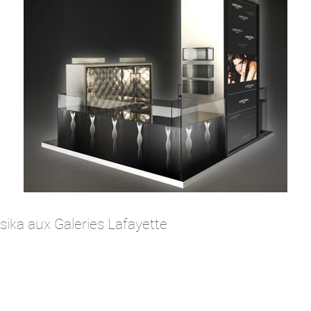
ika aux Galeries Lafayette