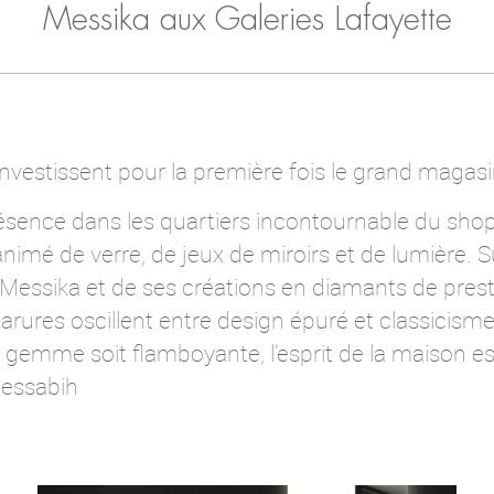
Messika aux Galeries Lafayette
vestissent pour la première fois le grand magasin
ésence dans les quartiers incontournable du sho
animé de verre, de jeux de miroirs et de lumière. S
 Messika et de ses créations en diamants de prestig
rures oscillent entre design épuré et classicisme. 
 gemme soit flamboyante, l’esprit de la maison est
essabih