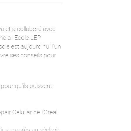
va et a collaboré avec
mé à l’Ecole LEP
scle est aujourd’hui l’un
livre ses conseils pour
s pour qu’ils puissent
air Celullar de l’Oreal
 juste après au séchoir,