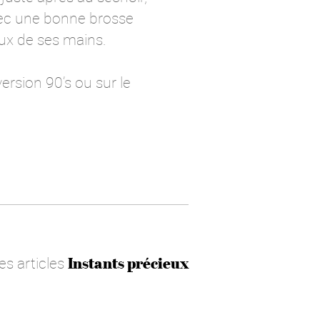
 avec une bonne brosse
eux de ses mains.
ersion 90’s ou sur le
les articles
Instants précieux