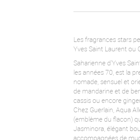
Les fragrances stars p
Yves Saint Laurent ou G
Saharienne d’Yves Sain
les années 70, est la pr
nomade, sensuel et orie
de mandarine et de ber
cassis ou encore ging
Chez Guerlain, Aqua All
(emblème du flacon) qu
Jasminora, élégant bouq
accompagnées de mugu