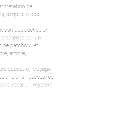
terprétation de
s, simplicité des
nt son bouquet selon
caractérise par un
s de patchouli et
èdre, ambre,
vers équestre), Voyage
es anciens nécessaires
sexe, reste un mystère