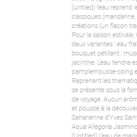
(Untiled) l’eau reprend 
classiques (mandarine, 
créations (un flacon tr
Pour la saison estival
deux variantes : eau fra
bouquet pétillant : mus
jacinthe. L’eau tendre e
pamplemousse-coing et 
Reprenant les thématiqu
se présente sous la fo
de voyage. Aucun arôme
et pousse à la découver
Saharienne d’Yves Sain
Aqua Allegoria Jasmino
(Untitled) L’eau de mai