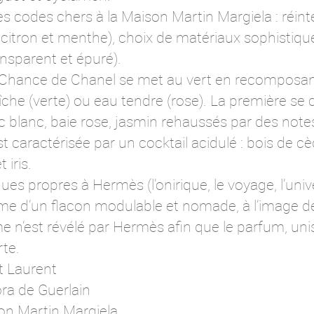
les codes chers à la Maison Martin Margiela : réin
citron et menthe), choix de matériaux sophistiqué
ansparent et épuré).
e, Chance de Chanel se met au vert en recomposa
îche (verte) ou eau tendre (rose). La première se 
c blanc, baie rose, jasmin rehaussés par des note
st caractérisée par un cocktail acidulé : bois de c
iris.
es propres à Hermès (l’onirique, le voyage, l’uni
rme d’un flacon modulable et nomade, à l’image d
 n’est révélé par Hermès afin que le parfum, uni
te.
t Laurent
ra de Guerlain
son Martin Margiela