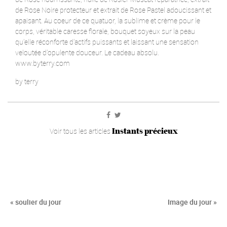
de Rose Noire protecteur et extrait de Rose Pastel adoucissant et
apaisant. Au coeur de ce quatuor, la sublime et crème pour le
corps, véritable caresse florale, bouquet soyeux sur la peau
qu'elle réconforte d'actifs puissants et laissant une sensation
veloutée d'opulente douceur. Le cadeau absolu.
www.byterry.com
by terry
Instants précieux
Voir tous les articles
« soulier du jour
Image du jour »