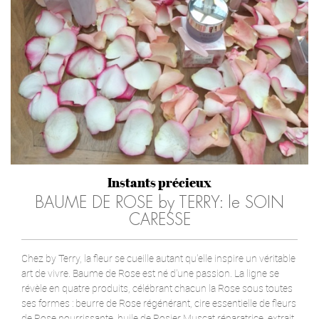
Instants précieux
BAUME DE ROSE by TERRY: le SOIN
CARESSE
Chez by Terry, la fleur se cueille autant qu'elle inspire un véritable
art de vivre. Baume de Rose est né d'une passion. La ligne se
révèle en quatre produits, célébrant chacun la Rose sous toutes
ses formes : beurre de Rose régénérant, cire essentielle de fleurs
de Rose nourrissante, huile de Rosier Muscat réparatrice, extrait