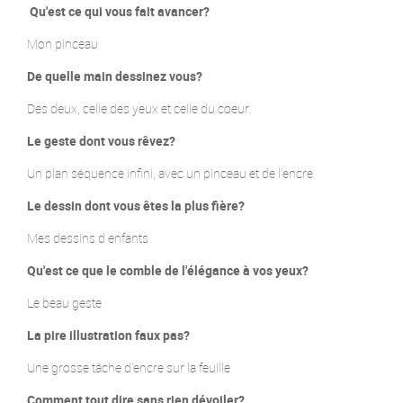
Qu'est ce qui vous fait avancer?
Mon pinceau
De quelle main dessinez vous?
Des deux, celle des yeux et celle du coeur.
Le geste dont vous rêvez?
Un plan séquence infini, avec un pinceau et de l’encre
Le dessin dont vous êtes la plus fière?
Mes dessins d enfants
Qu'est ce que le comble de l'élégance à vos yeux?
Le beau geste
La pire illustration faux pas?
Une grosse tâche d'encre sur la feuille
Comment tout dire sans rien dévoiler?