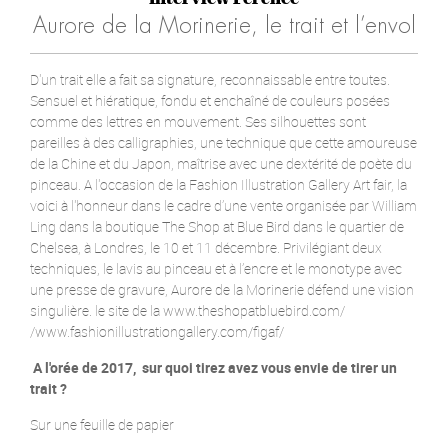
Aurore de la Morinerie, le trait et l’envol
D'un trait elle a fait sa signature, reconnaissable entre toutes.
Sensuel et hiératique, fondu et enchaîné de couleurs posées
comme des lettres en mouvement. Ses silhouettes sont
pareilles à des calligraphies, une technique que cette amoureuse
de la Chine et du Japon, maîtrise avec une dextérité de poète du
pinceau. A l'occasion de la Fashion Illustration Gallery Art fair, la
voici à l'honneur dans le cadre d’une vente organisée par William
Ling dans la boutique The Shop at Blue Bird dans le quartier de
Chelsea, à Londres, le 10 et 11 décembre. Privilégiant deux
techniques, le lavis au pinceau et à l’encre et le monotype avec
une presse de gravure, Aurore de la Morinerie défend une vision
singulière. le site de la www.theshopatbluebird.com/
/www.fashionillustrationgallery.com/figaf/
A l'orée de 2017, sur quoi tirez avez vous envie de tirer un
trait ?
Sur une feuille de papier